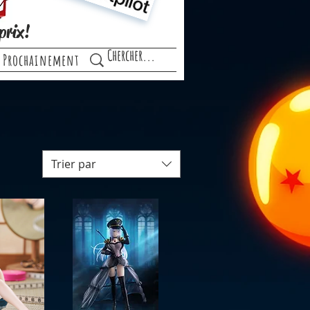
prix!
Prochainement
Trier par