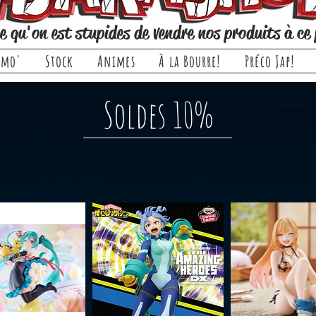
e qu'on est stupides de vendre nos produits à ce 
omo'
Stock
Animes
À la Bourre!
Préco Jap!
Soldes 10%