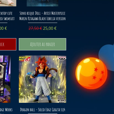
ide
Aperçu rapide
sktop cute
Sono bisque Doll - Artist Masterpiece
ed swimsuit
Marin Kitagawa Black Lobelia version
l
x promotionnel
Prix original
Prix promotionnel
00 €
27,50 €
25,00 €
TVA Incluse
tock
Ajouter au panier
ide
Aperçu rapide
Edge Works
Dragon ball - Solid Edge Gogeta ssj4