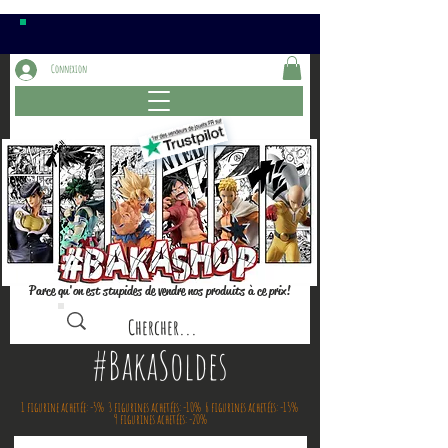
Connexion
Parce qu'on est stupides de vendre nos produits à ce prix!
#BakaSoldes
1
figurine achetée: -5% 3
figurines achetées: -10% 6
figurines achetées: -15%
9
figurines
achetées: -20%