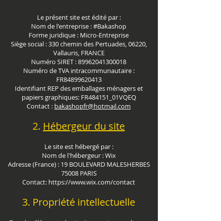
Le présent site est édité par :
Nom de l'entreprise : #Bakashop
Forme juridique : Micro-Entreprise
Siège social : 330 chemin des Pertuades, 06220,
Vallauris, FRANCE
Numéro SIRET : 89962041300018
Numéro de TVA intracommunautaire :
FR84899620413
Identifiant REP des emballages ménagers et
papiers graphiques: FR484151_01VQEQ
Contact :
bakashopfr@hotmail.com
2.
Hébergeur du site
Le site est hébergé par :
Nom de l'hébergeur : Wix
Adresse (France) : 19 BOULEVARD MALESHERBES
75008 PARIS
Contact: https://www.wix.com/contact
3
. Propriété intellectuelle