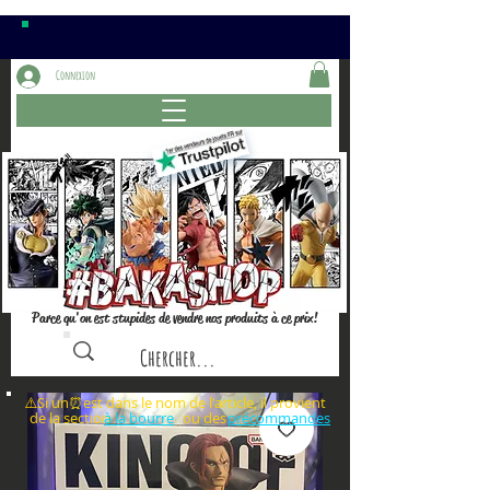
Connexion
Parce qu'on est stupides de vendre nos produits à ce prix!
⚠️Si un⏰est dans le nom de l'article, il provient
de la section ou des
à la bourre
précommandes