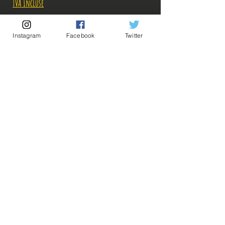
TVA Incluse
Rupture de stock!
Instagram
Facebook
Twitter
M'avertir en cas de Restock!
Description:
Fabricant: Banpresto
Taille: 23 cm à la verticale
Date de sortie: 18 Octobre 2022
💡Nos liens utiles💡
🔥Newsletter🔥
Mentions légales
Conditions générales vente