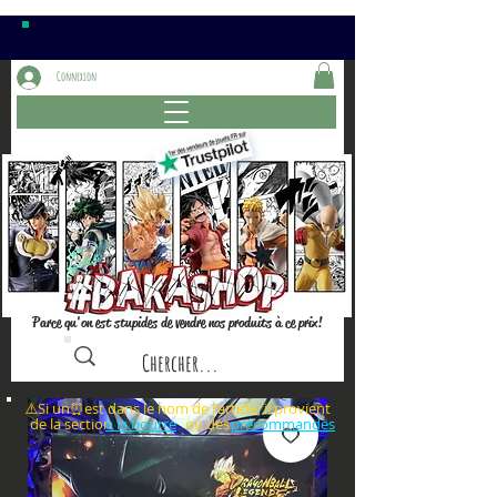
Connexion
Parce qu'on est stupides de vendre nos produits à ce prix!
⚠️Si un⏰est dans le nom de l'article, il provient
de la section ou des
à la bourre
précommandes