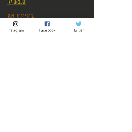
TVA Incluse
Rupture de stock!
Instagram
Facebook
Twitter
M'avertir en cas de Restock!
Description:
Fabricant: Banpresto
Taille: 23 cm
Date de sortie: Octobre 2019
💡Nos liens utiles💡
🔥Newsletter🔥
Mentions légales
Conditions générales vente