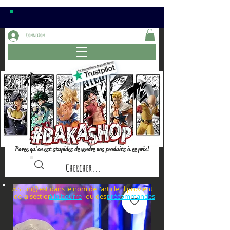
Connexion
Parce qu'on est stupides de vendre nos produits à ce prix!
⚠️Si un⏰est dans le nom de l'article, il provient
de la section ou des
à la bourre
précommandes