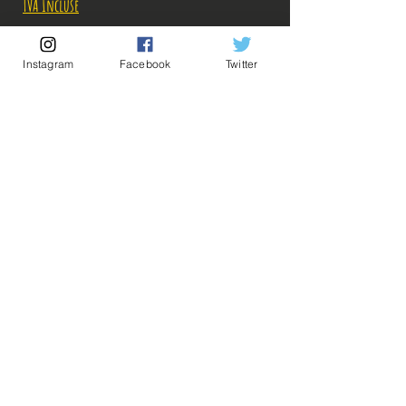
TVA Incluse
Rupture de stock!
Instagram
Facebook
Twitter
M'avertir en cas de Restock!
Description:
Taille: 14 cm
Date de sortie: Juillet 2020
💡Nos liens utiles💡
🔥Newsletter🔥
Mentions légales
Figurine en parfait état, aucun défaut apparent,
Conditions générales vente
vendue AVEC boîte!