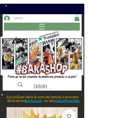
Connexion
Parce qu'on est stupides de vendre nos produits à ce prix!
⚠️Si un⏰est dans le nom de l'article, il provient
de la section ou des
à la bourre
précommandes