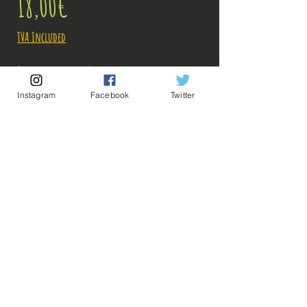
Price
18,00€
TVA Included
Rupture de stock!
Instagram
Facebook
Twitter
M'avertir en cas de Restock!
Description:
Taille: 15 cm
💡Nos liens utiles💡
🔥Newsletter🔥
Figurine en très bon état, il y a eu une petite
Mentions légales