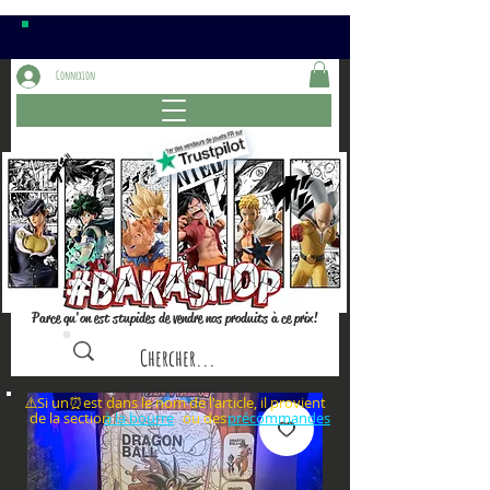
Connexion
Parce qu'on est stupides de vendre nos produits à ce prix!
⚠️Si un⏰est dans le nom de l'article, il provient
de la section ou des
à la bourre
précommandes