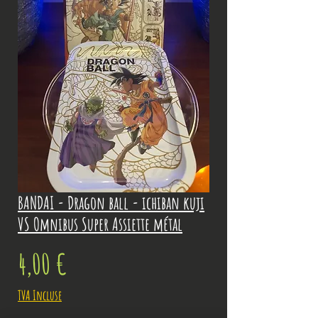
BANDAI - Dragon ball - ichiban kuji
VS Omnibus Super Assiette métal
Prix
4,00 €
TVA Incluse