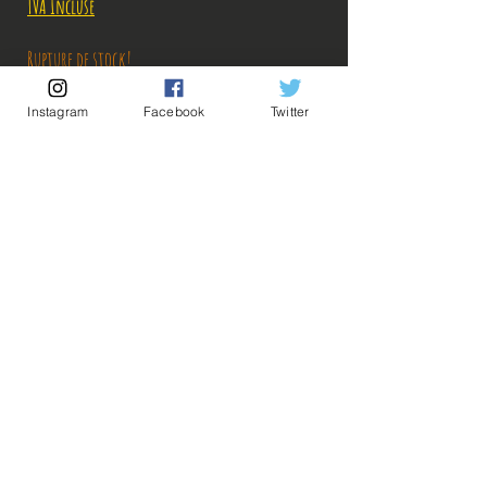
TVA Incluse
Rupture de stock!
Instagram
Facebook
Twitter
M'avertir en cas de Restock!
Description:
Taille: 20 cm
💡Nos liens utiles💡
🔥Newsletter🔥
Figurine en très bon état, aucun défaut
Mentions légales
apparent, vendue sans boîte.
Conditions générales vente