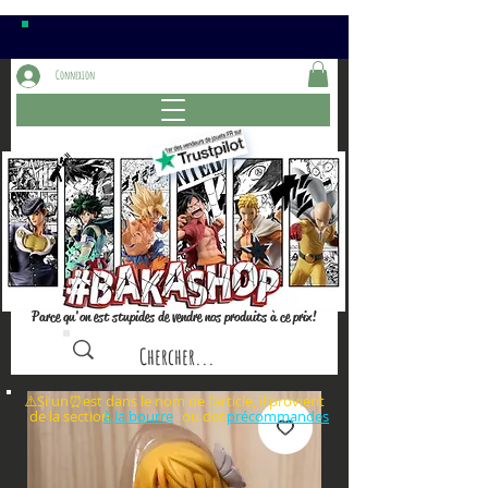
Connexion
Parce qu'on est stupides de vendre nos produits à ce prix!
⚠️Si un⏰est dans le nom de l'article, il provient
de la section ou des
à la bourre
précommandes