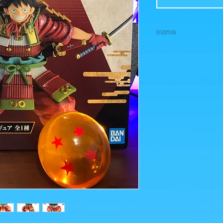
Description:
Taille: 15cm, largeur: 19
Date de sortie: Janvier 2
Luffy enfile son armure
Kaido sur #Bakashop dan
collection Ichiban Kuji
ps: Les photos des boites
les photos des figurines
d'illustration. Cliquez 