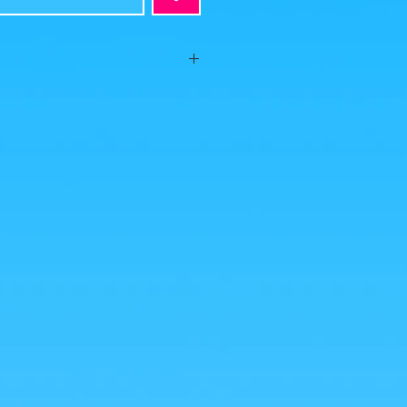
cm
021
 de Samourai pour défier l'empereur
s cette magnifique figurine de la
 Wano Kuni Act 2!
 ont été prises par nos soins, mais
 sont récupérées sur google à titre
sur la photo pour l'agrandir!