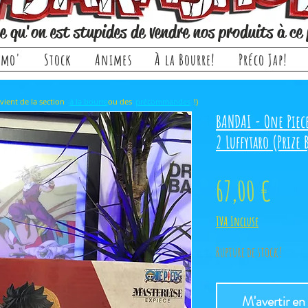
e qu'on est stupides de vendre nos produits à ce 
omo'
Stock
Animes
À la Bourre!
Préco Jap!
rticle, il provient de la section ou des !)
à la bourre
précommandes
BANDAI - One Piec
2 Luffytaro (Prize 
Prix
67,00 €
TVA Incluse
Rupture de stock!
M'avertir en