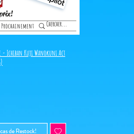
prix!
Prochainement
e - Ichiban Kuji Wanokuni Act
B)
 cas de Restock!