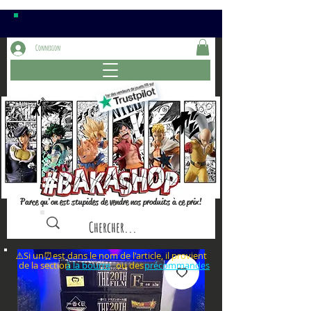
Connexion
Parce qu'on est stupides de vendre nos produits à ce prix!
⚠️Si un⏰est dans le nom de l'article, il provient
de la section ou des
à la bourre
précommandes