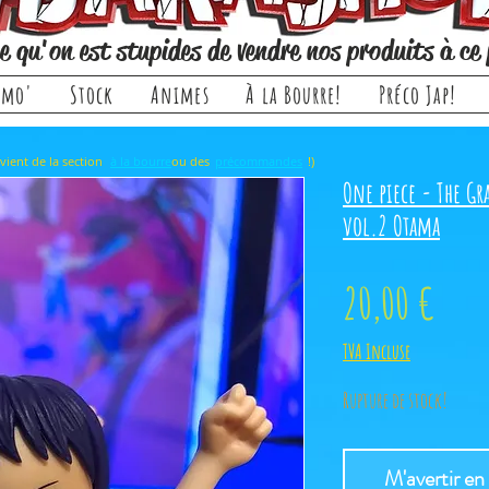
e qu'on est stupides de vendre nos produits à ce 
omo'
Stock
Animes
À la Bourre!
Préco Jap!
rticle, il provient de la section ou des !)
à la bourre
précommandes
One piece - The G
vol.2 Otama
Prix
20,00 €
TVA Incluse
Rupture de stock!
M'avertir en