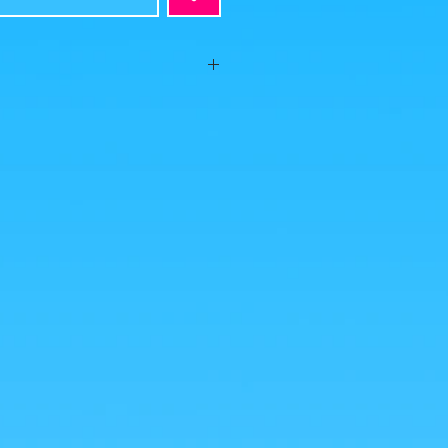
22
2020
t, aucun défaut apparent, vendue AVEC
 photos est ce que vous achetez, cliquez