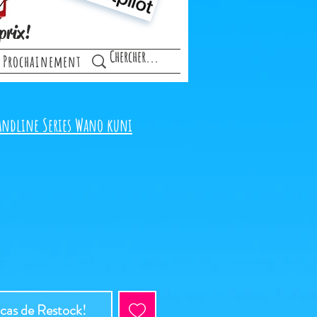
prix!
Prochainement
randline Series Wano kuni
 cas de Restock!