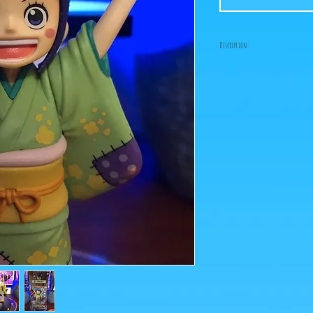
Description:
-Fabricant: Banpresto
-Taille: 13 cm
-Date de sortie: Avril 20
-Fabricant: Banpresto
-Taille: 16 cm
-Date de sortie: Juillet 
Figurine en parfait éta
boîte!
Ce que vous voyez sur les
pour agrandir!