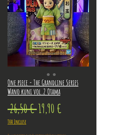
One piece - The Grandline Series
Wano kuni vol.2 Otama
Prix
Prix
 26,50 € 
19,90 €
original
promotionnel
TVA Incluse