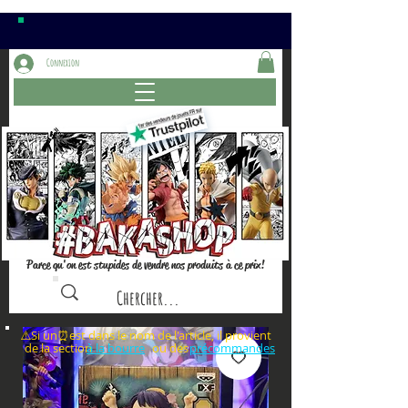
Connexion
Parce qu'on est stupides de vendre nos produits à ce prix!
⚠️Si un⏰est dans le nom de l'article, il provient
de la section ou des
à la bourre
précommandes