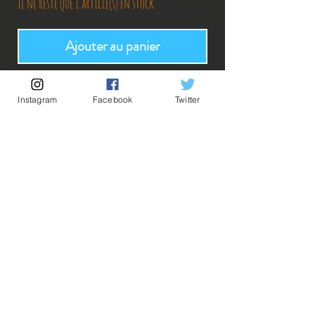
Il ne reste que 1 article(s) en stock
Ajouter au panier
Acheter maintenant
Instagram
Facebook
Twitter
Découvrez notre produit exclusif, directement importé du Japon.
Conçu avec une précision exceptionnelle, il incarne l'élégance et
l'innovation japonaise. Ne manquez pas l'occasion de posséder cet
article unique, symbole de qualité et d'authenticité.
Description:
-Fabricant: Banpresto
-Taille: 13 cm
-Date de sortie: Avril 2022
💡Nos liens utiles💡
🔥Newsletter🔥