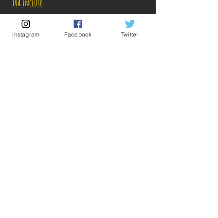
TVA Incluse
Rupture de stock!
Instagram
Facebook
Twitter
M'avertir en cas de Restock!
Description:
-Fabricant: Banpresto
-Taille: 15 cm
-Date de sortie: 13 Octobre 2022
💡Nos liens utiles💡
🔥Newsletter🔥
Mentions légales
Conditions générales vente