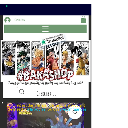
Connexion
Parce qu'on est stupides de vendre nos produits à ce prix!
⚠️Si un⏰est dans le nom de l'article, il provient
de la section ou des
à la bourre
précommandes