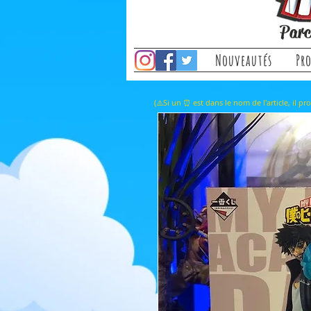
Parc
Nouveautés
Pr
(⚠️Si un ⏰ est dans le nom de l'a