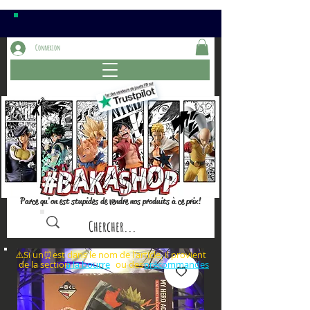
Connexion
Parce qu'on est stupides de vendre nos produits à ce prix!
⚠️Si un⏰est dans le nom de l'article, il provient
de la section ou des
à la bourre
précommandes