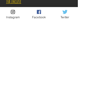
original
promotionnel
TVA Incluse
Rupture de stock!
Instagram
Facebook
Twitter
M'avertir en cas de Restock!
Description:
-Fabricant: Bandai
-Taille: 18 cm
-Date de sortie: Juin 2022
💡Nos liens utiles💡
🔥Newsletter🔥
Mentions légales
Conditions générales vente