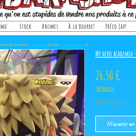
e qu'on est stupides de vendre nos produits à ce 
omo'
Stock
Animes
À la Bourre!
Préco Jap!
rticle, il provient de la section ou des !)
à la bourre
précommandes
My hero academia -
Prix
26,50 €
TVA Incluse
Rupture de stock!
M'avertir en