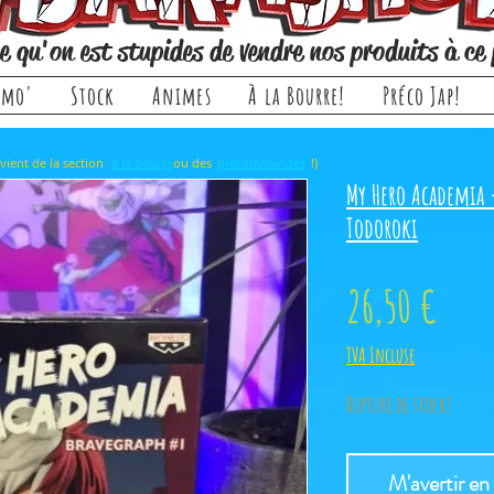
e qu'on est stupides de vendre nos produits à ce 
omo'
Stock
Animes
À la Bourre!
Préco Jap!
rticle, il provient de la section ou des !)
à la bourre
précommandes
My Hero Academia 
Todoroki
Prix
26,50 €
TVA Incluse
Rupture de stock!
M'avertir en