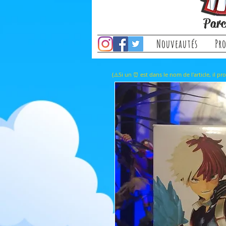
Parc
Nouveautés
Pr
(⚠️Si un ⏰ est dans le nom de l'a