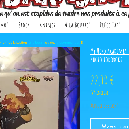
e qu'on est stupides de vendre nos produits à ce 
omo'
Stock
Animes
À la Bourre!
Préco Jap!
rticle, il provient de la section ou des !)
à la bourre
précommandes
My Hero Academia 
Shoto Todoroki
Prix
22,10 €
TVA Incluse
Rupture de stock!
M'avertir en