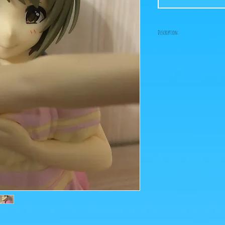
Description:
Taille: 12 cm
Figurine en parfait éta
boîte!
Ce que vous voyez sur les
pour agrandir!