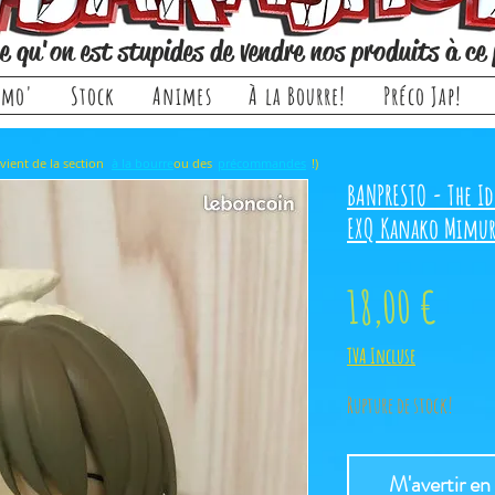
e qu'on est stupides de vendre nos produits à ce 
omo'
Stock
Animes
À la Bourre!
Préco Jap!
rticle, il provient de la section ou des !)
à la bourre
précommandes
BANPRESTO - The Id
EXQ Kanako Mimur
Prix
18,00 €
TVA Incluse
Rupture de stock!
M'avertir en