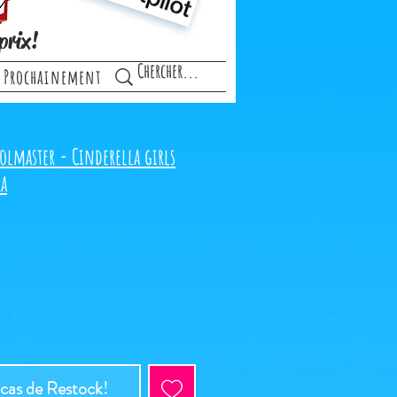
prix!
Prochainement
olmaster - Cinderella girls
a
 cas de Restock!