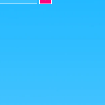
t, aucun défaut apparent, vendue sans
 photos est ce que vous achetez, cliquez