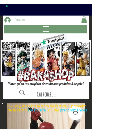
Connexion
Parce qu'on est stupides de vendre nos produits à ce prix!
⚠️Si un⏰est dans le nom de l'article, il provient
de la section ou des
à la bourre
précommandes