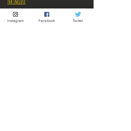
TVA Incluse
Rupture de stock!
Instagram
Facebook
Twitter
M'avertir en cas de Restock!
Description:
Figurine en parfait état, aucun défaut apparent,
💡Nos liens utiles💡
🔥Newsletter🔥
vendue sans boîte!
Mentions légales
Conditions générales vente
En bonus, un petit socle transparent customisé
spécialement conçu pour la figurine!