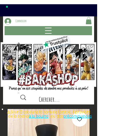
Connexion
Parce qu'on est stupides de vendre nos produits à ce prix!
⚠️Si un⏰est dans le nom de l'article, il provient
de la section ou des
à la bourre
précommandes