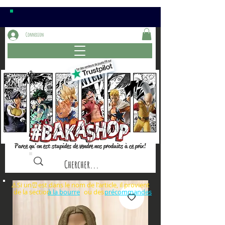
Connexion
Parce qu'on est stupides de vendre nos produits à ce prix!
⚠️Si un⏰est dans le nom de l'article, il provient
de la section ou des
à la bourre
précommandes