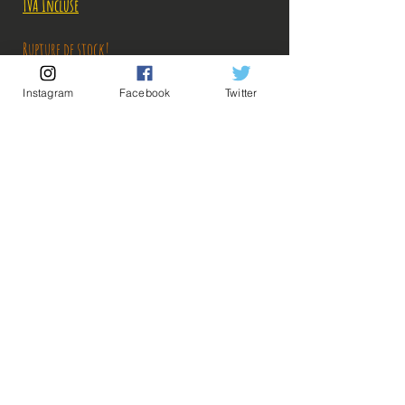
TVA Incluse
Rupture de stock!
Instagram
Facebook
Twitter
M'avertir en cas de Restock!
Description:
Taille: 17 cm
💡Nos liens utiles💡
🔥Newsletter🔥
Figurine en parfait état, aucun défaut apparent,
Mentions légales
vendue sans boîte!
Conditions générales vente