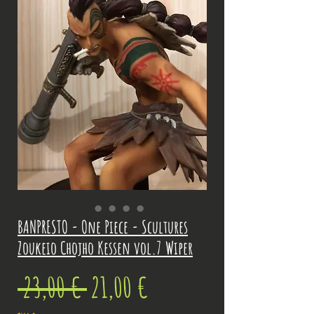
BANPRESTO - One Piece - Scultures
Zoukeio Chojho Kessen vol.7 Wiper
Prix
Prix
 23,00 € 
21,00 €