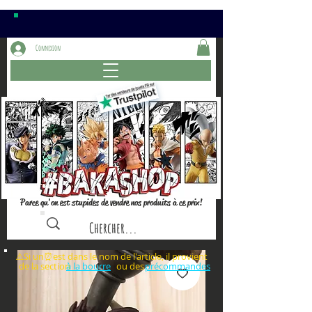
Connexion
Parce qu'on est stupides de vendre nos produits à ce prix!
⚠️Si un⏰est dans le nom de l'article, il provient
de la section ou des
à la bourre
précommandes