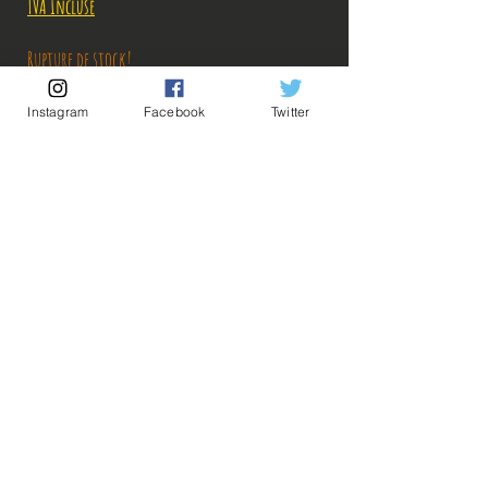
original
promotionnel
TVA Incluse
Rupture de stock!
Instagram
Facebook
Twitter
M'avertir en cas de Restock!
Description:
Taille: 13 cm
💡Nos liens utiles💡
🔥Newsletter🔥
Figurine en parfait état, aucun défaut apparent,
Mentions légales
vendue sans boîte.
Conditions générales vente