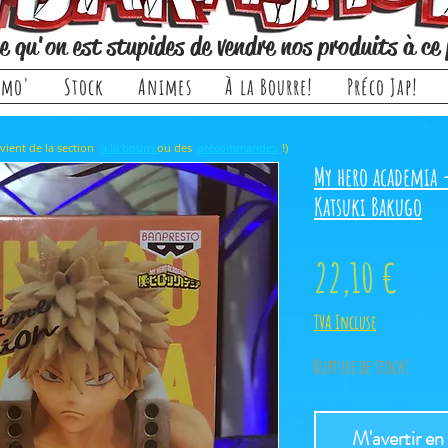
e qu'on est stupides de vendre nos produits à ce 
omo'
Stock
Animes
À la Bourre!
Préco Jap!
rticle, il provient de la section ou des !)
à la bourre
précommandes
My hero academia 
Katsuki Bakugo
Prix
22,10 €
TVA Incluse
Rupture de stock!
M'avertir en