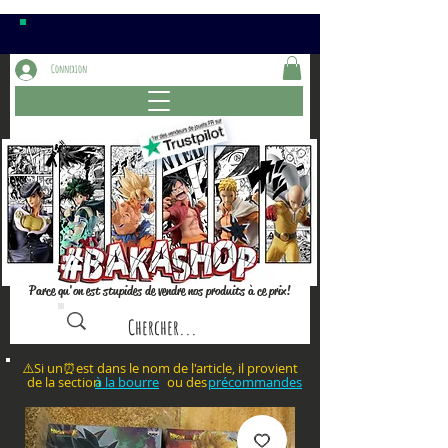
Connexion
Parce qu'on est stupides de vendre nos produits à ce prix!
⚠️Si un⏰est dans le nom de l'article, il provient
de la section ou des
à la bourre
précommandes