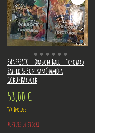
BANPRESTO - Dragon Ball - Toyotaro
Father & Son kaméhaméha
Goku/Bardock
Prix
53,00 €
TVA Incluse
Rupture de stock!