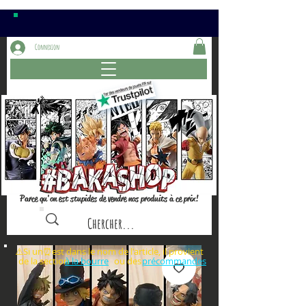
Connexion
Parce qu'on est stupides de vendre nos produits à ce prix!
⚠️Si un⏰est dans le nom de l'article, il provient
de la section ou des
à la bourre
précommandes