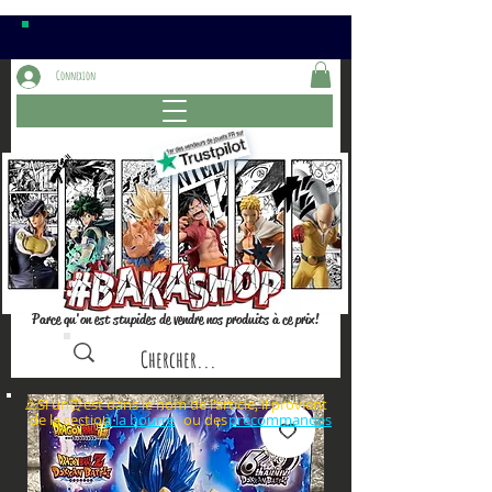
Connexion
Parce qu'on est stupides de vendre nos produits à ce prix!
⚠️Si un⏰est dans le nom de l'article, il provient
de la section ou des
à la bourre
précommandes