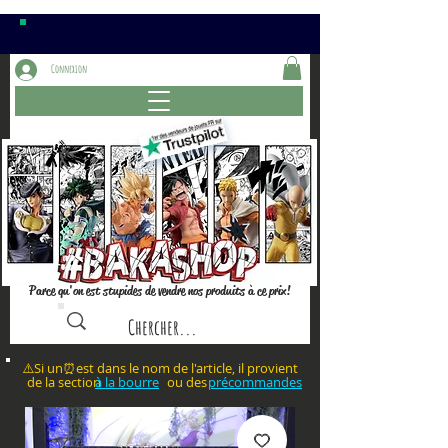
Connexion
Parce qu'on est stupides de vendre nos produits à ce prix!
⚠️Si un⏰est dans le nom de l'article, il provient
de la section ou des
à la bourre
précommandes