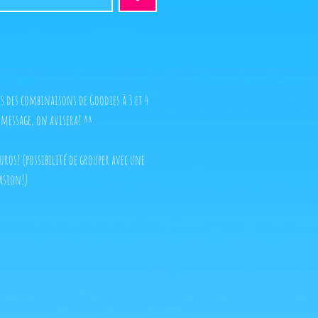
s des combinaisons de Goodies à 3 et 4
message, on avisera! ^^
ros! (possibilité de grouper avec une
asion!)