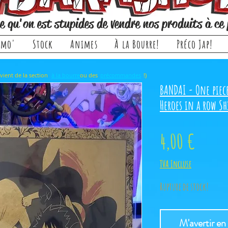
e qu'on est stupides de vendre nos produits à ce 
omo'
Stock
Animes
À la Bourre!
Préco Jap!
rticle, il provient de la section ou des !)
à la bourre
précommandes
BANDAI - One piec
Heroes in a row Sh
Prix
4,00 €
TVA Incluse
Rupture de stock!
M'avertir en