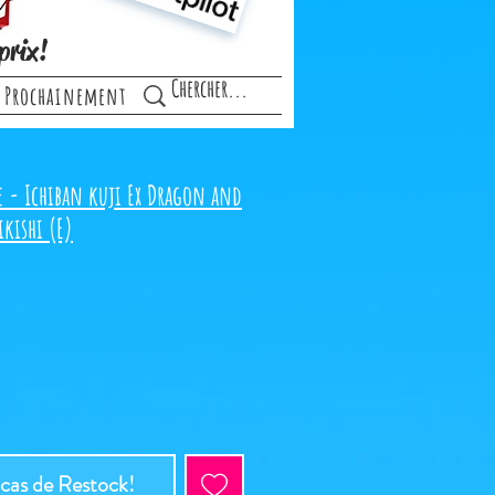
prix!
Prochainement
e - Ichiban kuji Ex Dragon and
ikishi (E)
 cas de Restock!