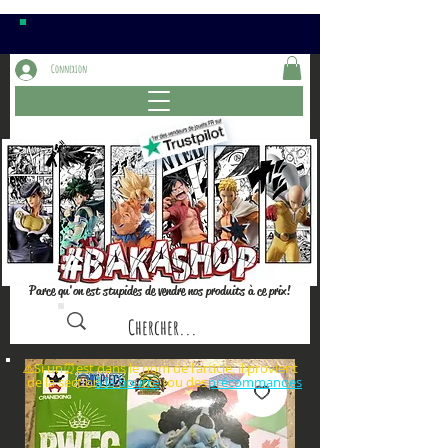
Connexion
Parce qu'on est stupides de vendre nos produits à ce prix!
⚠️Si un⏰est dans le nom de l'article, il provient
de la section ou des
à la bourre
précommandes