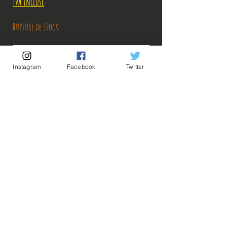
TVA Incluse
Rupture de stock!
M'avertir en cas de Restock!
Instagram
Facebook
Twitter
Découvrez notre produit exclusif, conçu avec précision et passion. Ce
produit officiel est directement importé du Japon, garantissant une
qualité exceptionnelle et une authenticité inégalée. Parfait pour les
amateurs de produits japonais authentiques.
Description:
💡Nos liens utiles💡
🔥Newsletter🔥
Taille: 14 cm
Mentions légales