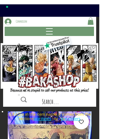
Connexion
Because we're stupid to sell our products at this price!
⚠️if a⏰is in the item name, it comes from the
sections: or
late items
pre-orders