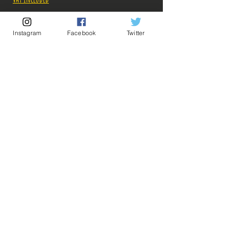
Out of Stock
Instagram
Facebook
Twitter
Notify When Available
Description:
Pour connaître les tarifs des combinaisons de
Goodies à 3 et 4 euros, envoyez-nous un message,
💡 Our Links 💡
🔥Newsletter🔥
on avisera! ^^
Legal Notices
General conditions of sale
ps: Achat minimum: 12 euros! (possibilité de
grouper avec une figurine neuve ou d'occasion!)