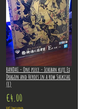
BANDAI - One piece - Ichiban kuji Ex
Dragon and Heroes in a row Shikishi
(E)
Price
€4.00
VAT Included