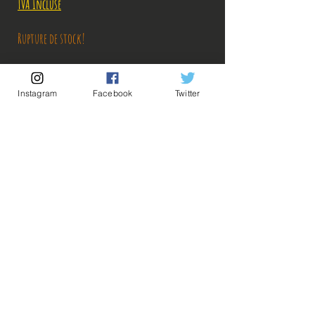
TVA Incluse
Rupture de stock!
M'avertir en cas de Restock!
Instagram
Facebook
Twitter
Découvrez notre produit exclusif, conçu avec soin pour offrir une
qualité exceptionnelle. Ce produit est une importation officielle
directement du Japon, garantissant authenticité et excellence. Ne
manquez pas l'opportunité de posséder cet article unique qui incarne
le savoir-faire japonais.
Description:
Taille: 25 cm
Date de sortie: Août 2021
💡Nos liens utiles💡
🔥Newsletter🔥
Mentions légales