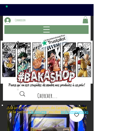
Connexion
Parce qu'on est stupides de vendre nos produits à ce prix!
⚠️Si un⏰est dans le nom de l'article, il provient
de la section ou des
à la bourre
précommandes