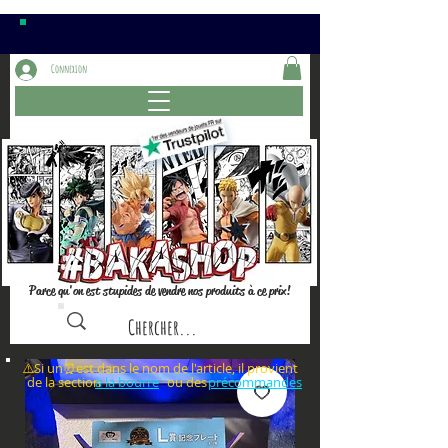
Connexion
Parce qu'on est stupides de vendre nos produits à ce prix!
⚠️Si un⏰est dans le nom de l'article, il provient
de la section ou des
à la bourre
précommandes