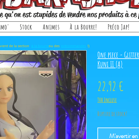
e qu'on est stupides de vendre nos produits à ce 
omo'
Stock
Animes
À la Bourre!
Préco Jap!
rticle, il provient de la section ou des !)
à la bourre
précommandes
One piece - Glitt
Kuni II (A)
Prix
22,92 €
TVA Incluse
Rupture de stock!
M'avertir en