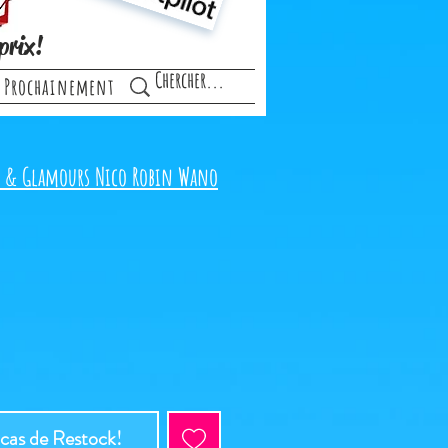
prix!
Prochainement
er & Glamours Nico Robin Wano
 cas de Restock!