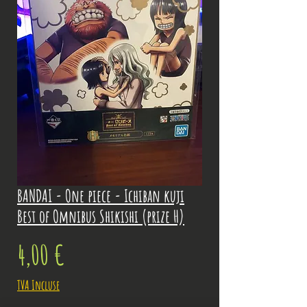
BANDAI - One piece - Ichiban kuji
Best of Omnibus Shikishi (prize H)
Prix
4,00 €
TVA Incluse