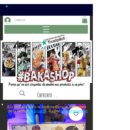
Connexion
Parce qu'on est stupides de vendre nos produits à ce prix!
⚠️Si un⏰est dans le nom de l'article, il provient
de la section ou des
à la bourre
précommandes