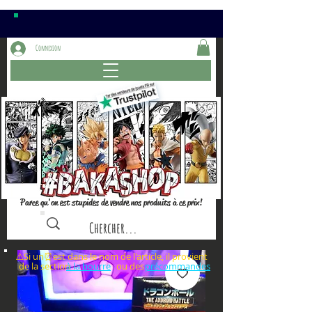
Connexion
Parce qu'on est stupides de vendre nos produits à ce prix!
⚠️Si un⏰est dans le nom de l'article, il provient
de la section ou des
à la bourre
précommandes