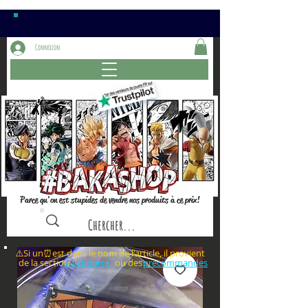
Connexion
Parce qu'on est stupides de vendre nos produits à ce prix!
⚠️Si un⏰est dans le nom de l'article, il provient
de la section ou des
à la bourre
précommandes