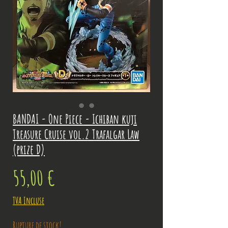
BANDAI - One Piece - Ichiban kuji
Treasure Cruise vol.2 Trafalgar Law
(prize D)
Prix
55,00 €
TVA Incluse
Rupture de stock!