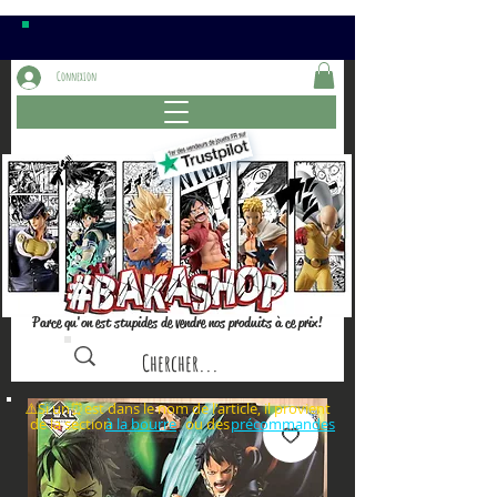
Connexion
Parce qu'on est stupides de vendre nos produits à ce prix!
⚠️Si un⏰est dans le nom de l'article, il provient
de la section ou des
à la bourre
précommandes