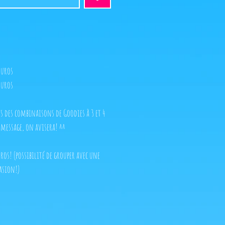
euros
euros
s des combinaisons de Goodies à 3 et 4
message, on avisera! ^^
os! (possibilité de grouper avec une
asion!)