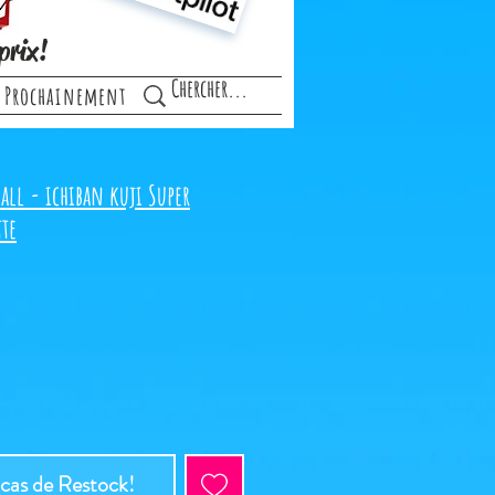
prix!
Prochainement
all - ichiban kuji Super
tte
 cas de Restock!