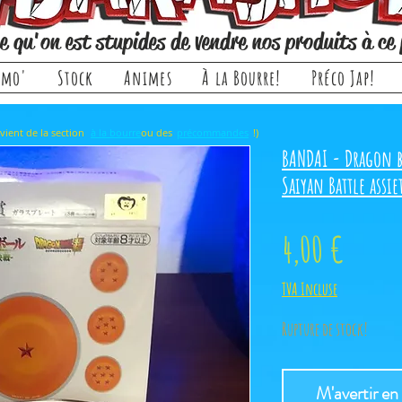
e qu'on est stupides de vendre nos produits à ce 
omo'
Stock
Animes
À la Bourre!
Préco Jap!
rticle, il provient de la section ou des !)
à la bourre
précommandes
BANDAI - Dragon b
Saiyan Battle assie
Prix
4,00 €
TVA Incluse
Rupture de stock!
M'avertir en