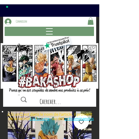
Connexion
Parce qu'on est stupides de vendre nos produits à ce prix!
⚠️Si un⏰est dans le nom de l'article, il provient
de la section ou des
à la bourre
précommandes