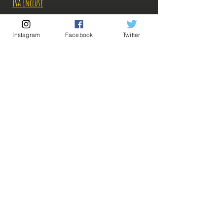
original
promotionnel
TVA Incluse
Rupture de stock!
Instagram
Facebook
Twitter
M'avertir en cas de Restock!
Description:
-Fabricant: Banpresto
-Taille: 18 cm
-Date de sortie: Septembre 2021
💡Nos liens utiles💡
🔥Newsletter🔥
Mentions légales
Conditions générales vente