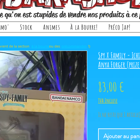
e qu'on est stupides de vendre nos produits à ce 
omo'
Stock
Animes
À la Bourre!
Préco Jap!
rticle, il provient de la section ou des !)
à la bourre
précommandes
Spy X Family - Ich
Anya Forger (prize
Prix
83,00 €
TVA Incluse
Il ne reste que 1 article
Ajouter au pan