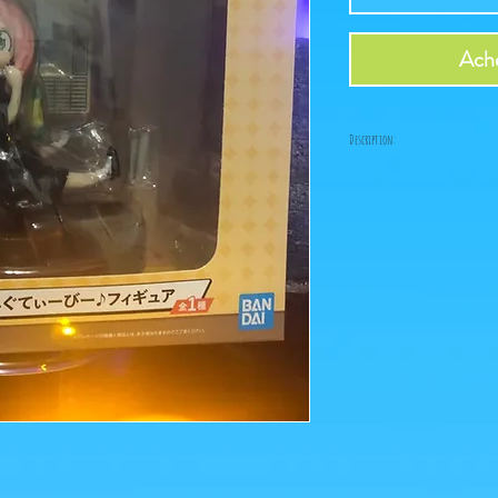
Ache
Description:
-Fabricant: Banpresto
-Taille: 15 cm
-Date de sortie: Octobre 