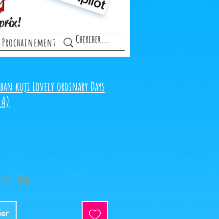
prix!
Prochainement
iban kuji Lovely ordinary Days
 A)
(s) en stock
ier