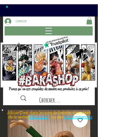
Connexion
Parce qu'on est stupides de vendre nos produits à ce prix!
⚠️Si un⏰est dans le nom de l'article, il provient
de la section ou des
à la bourre
précommandes