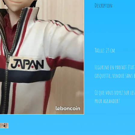
Description:
Taille: 23 cm
Figurine en parfait état,
casquette, vendue sans 
Ce que vous voyez sur les
pour agrandir!