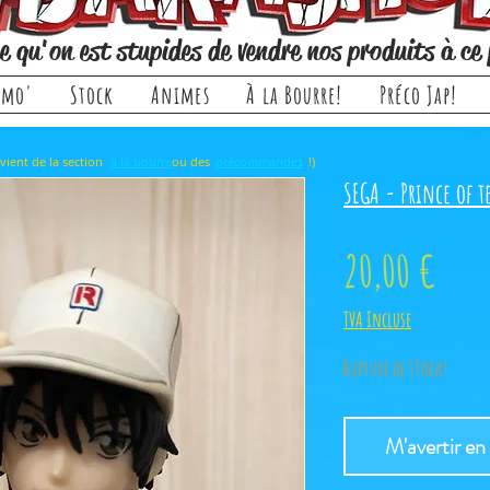
e qu'on est stupides de vendre nos produits à ce 
omo'
Stock
Animes
À la Bourre!
Préco Jap!
rticle, il provient de la section ou des !)
à la bourre
précommandes
SEGA - Prince of 
Prix
20,00 €
TVA Incluse
Rupture de stock!
M'avertir en