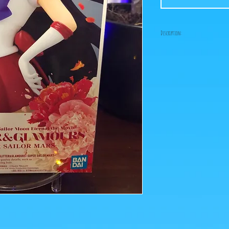
Description:
-Fabricant: Banpresto
-Taille: 23 cm
-Date de sortie: Décembr
Réservé Claire (site)