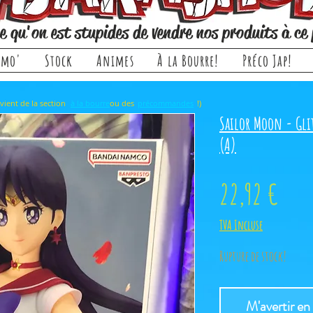
e qu'on est stupides de vendre nos produits à ce 
omo'
Stock
Animes
À la Bourre!
Préco Jap!
rticle, il provient de la section ou des !)
à la bourre
précommandes
Sailor Moon - Gli
(A)
Prix
22,92 €
TVA Incluse
Rupture de stock!
M'avertir en