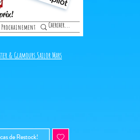
prix!
Prochainement
tter & Glamours Sailor Mars
 cas de Restock!