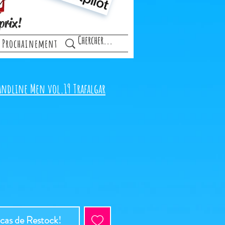
prix!
Prochainement
randline Men vol.19 Trafalgar
 cas de Restock!