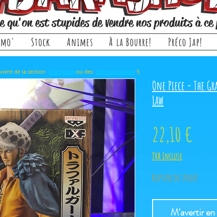
e qu'on est stupides de vendre nos produits à ce 
omo'
Stock
Animes
À la Bourre!
Préco Jap!
rticle, il provient de la section ou des !)
à la bourre
précommandes
One Piece - The G
Law
Prix
22,10 €
TVA Incluse
Rupture de stock!
M'avertir en