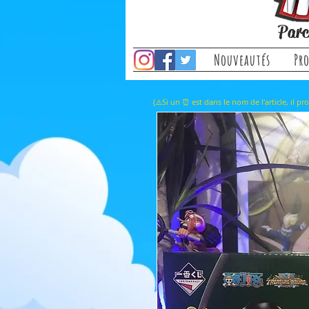
Parc
Nouveautés
Pr
(⚠️Si un ⏰ est dans le nom de l'a