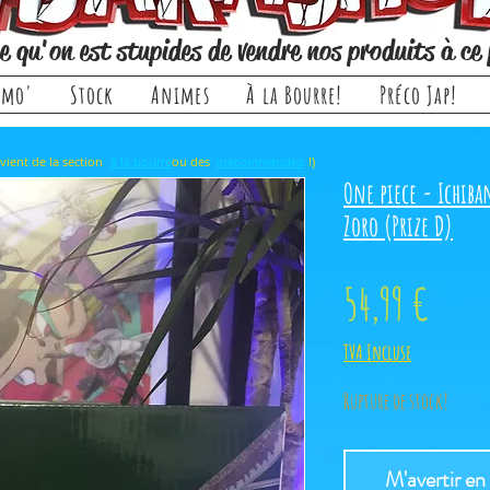
e qu'on est stupides de vendre nos produits à ce 
omo'
Stock
Animes
À la Bourre!
Préco Jap!
rticle, il provient de la section ou des !)
à la bourre
précommandes
One piece - Ichiba
Zoro (Prize D)
Prix
54,99 €
TVA Incluse
Rupture de stock!
M'avertir en