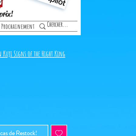
prix!
Prochainement
n Kuji Signs of the Hight King
 cas de Restock!