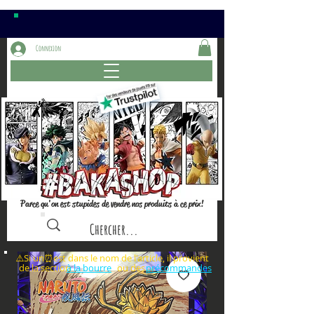
Connexion
Parce qu'on est stupides de vendre nos produits à ce prix!
⚠️Si un⏰est dans le nom de l'article, il provient
de la section ou des
à la bourre
précommandes