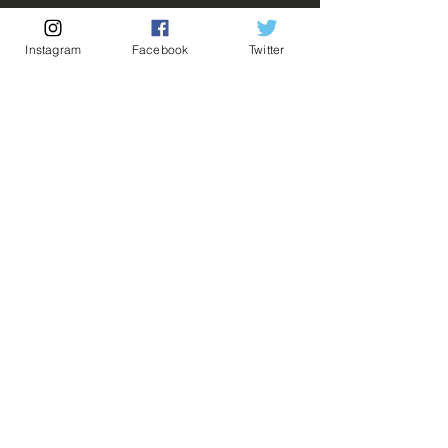
Rupture de stock!
Instagram
Facebook
Twitter
M'avertir en cas de Restock!
Description:
-Fabricant: Banpresto
-Taille: 15 cm
-Date de sortie: Mai 2022
💡Nos liens utiles💡
🔥Newsletter🔥
Mentions légales
Conditions générales vente