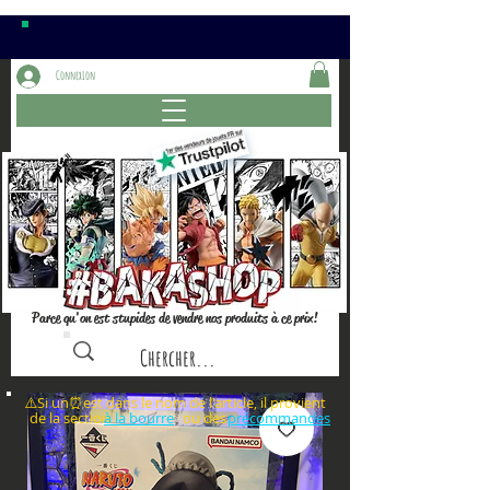
Connexion
Parce qu'on est stupides de vendre nos produits à ce prix!
⚠️Si un⏰est dans le nom de l'article, il provient
de la section ou des
à la bourre
précommandes