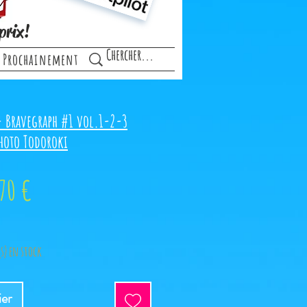
prix!
Prochainement
- Bravegraph #1 vol.1-2-3
hoto Todoroki
x
Prix
,70 €
ginal
promotionnel
(s) en stock
ier