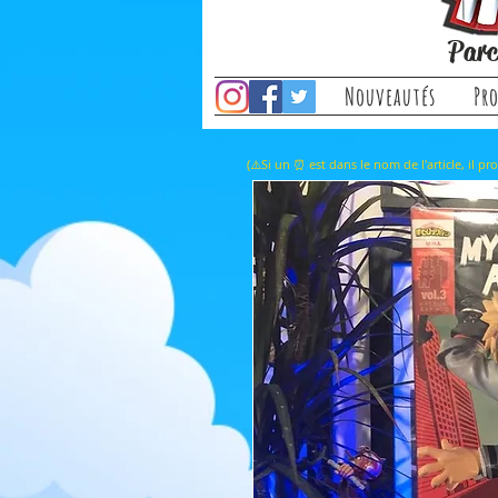
Parc
Nouveautés
Pr
(⚠️Si un ⏰ est dans le nom de l'a