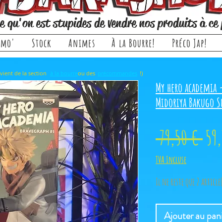
e qu'on est stupides de vendre nos produits à ce 
omo'
Stock
Animes
À la Bourre!
Préco Jap!
rticle, il provient de la section ou des !)
à la bourre
précommandes
My hero academia 
Midoriya Bakugo S
Pri
 79,50 € 
59
ori
TVA Incluse
Il ne reste que 2 article
Ajouter au pan